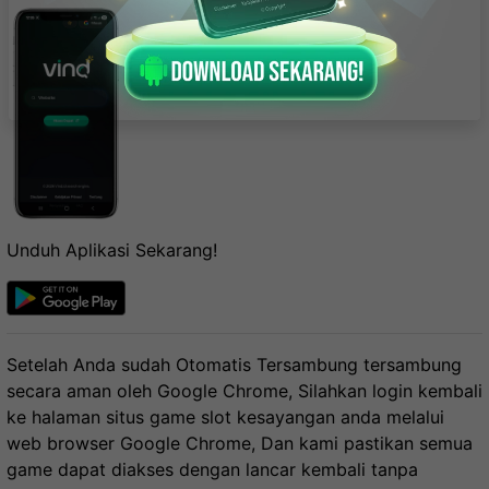
Unduh Aplikasi Sekarang!
Setelah Anda sudah Otomatis Tersambung tersambung
secara aman oleh Google Chrome, Silahkan login kembali
ke halaman situs game slot kesayangan anda melalui
web browser Google Chrome, Dan kami pastikan semua
game dapat diakses dengan lancar kembali tanpa