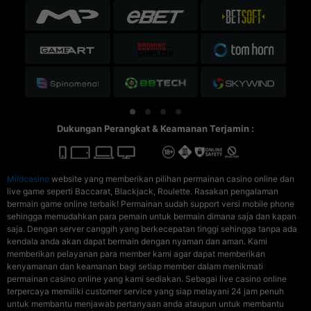
Dukungan Perangkat & Keamanan Terjamin :
Mildcasino
website yang memberikan pilihan permainan casino online dan
live game seperti Baccarat, Blackjack, Roulette. Rasakan pengalaman
bermain game online terbaik! Permainan sudah support versi mobile phone
sehingga memudahkan para pemain untuk bermain dimana saja dan kapan
saja. Dengan server canggih yang berkecepatan tinggi sehingga tanpa ada
kendala anda akan dapat bermain dengan nyaman dan aman. Kami
memberikan pelayanan para member kami agar dapat memberikan
kenyamanan dan keamanan bagi setiap member dalam menikmati
permainan casino online yang kami sediakan. Sebagai live casino online
terpercaya memiliki customer service yang siap melayani 24 jam penuh
untuk membantu menjawab pertanyaan anda ataupun untuk membantu