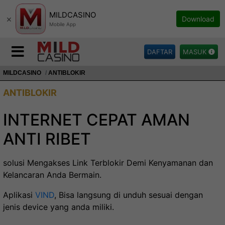
MILDCASINO
×
Download
Mobile App
DAFTAR
MASUK
MILDCASINO
ANTIBLOKIR
ANTIBLOKIR
INTERNET CEPAT AMAN
ANTI RIBET
solusi Mengakses Link Terblokir Demi Kenyamanan dan
Kelancaran Anda Bermain.
Aplikasi
VIND
, Bisa langsung di unduh sesuai dengan
jenis device yang anda miliki.