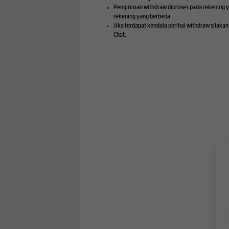
Pengiriman withdraw diproses pada rekening ya
rekening yang berbeda
Jika terdapat kendala perihal withdraw silak
Chat.