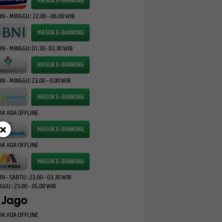
MASUK E-BANKING
IN - MINGGU : 22.00 - 06.00 WIB
MASUK E-BANKING
IN - MINGGU: 01.30- 03.30 WIB
MASUK E-BANKING
IN - MINGGU: 23.00 - 0.00 WIB
MASUK E-BANKING
AK ADA OFFLINE
×
MASUK E-BANKING
AK ADA OFFLINE
MASUK E-BANKING
IN - SABTU : 23.00 - 03.30 WIB
GGU : 23.00 - 05.00 WIB
AK ADA OFFLINE