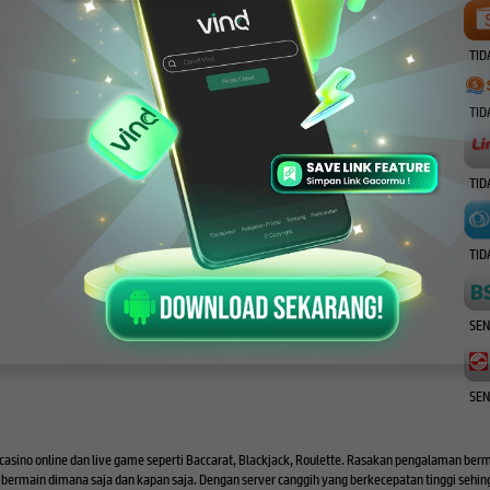
TID
TID
TID
TID
SEN
SEN
sino online dan live game seperti Baccarat, Blackjack, Roulette. Rasakan pengalaman berm
rmain dimana saja dan kapan saja. Dengan server canggih yang berkecepatan tinggi sehin