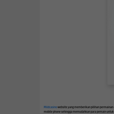
Mildcasino
website yang memberikan pilihan permainan ca
mobile phone sehingga memudahkan para pemain untuk be