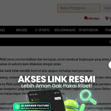
Obrolan
P
GEL
ARCADE
E-SPORTS
BOLATANGKAS
SPORTSBOOK
PO
LIN
y MildCasino.com
berdedikasi dan bertujuan untuk membuat lingkungan yang aman da
inan di website kami dilakukan dengan aman.
dan kami tidak memiliki kontrol atas apapun terhadap hasil permainan.
gaming, sistem kami memungkinkan member kami untuk memeriksa histori dari setia
ne by MildCasino.com
dilarang bermain pada setiap permainan jackpot atau permain
tau kompetisi yang ditawarkan oleh
Live Casino Online | Agen Casino | Casino Onlin
osi hanya dapat dimenangkan oleh member kami.
sino online dan live game seperti Baccarat, Blackjack, Roulette. Rasakan pengalaman berm
rmain dimana saja dan kapan saja. Dengan server canggih yang berkecepatan tinggi sehin