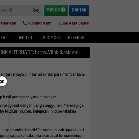
MASUK
DAFTAR
enarikan
Hubungi Kami
Lupa Kata Sandi?
KER
DEPOSIT
PROMOSI
REFERRAL
K ALTERNATIF: https://linkid.asia/mildcasino-go https://linkid.a
n terpercaya di internet untuk para member kami.
×
p hasil permainan yang dimainkan.
an progresif dengan uang sungguhan. Mereka juga
e by MildCasino.com
. Kebijakan ini diberlakukan
ain game online terbaik! Permainan sudah support versi
gga tanpa ada kendala anda akan dapat bermain dengan