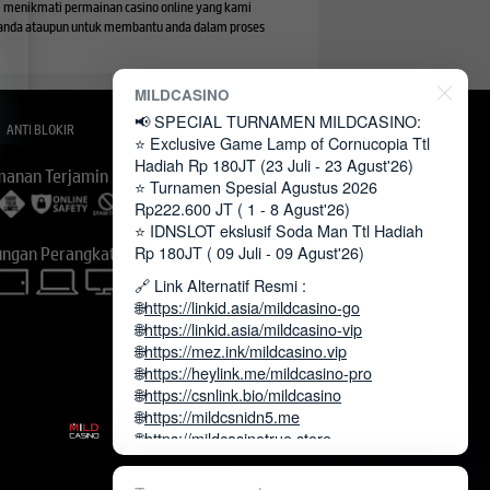
enikmati permainan casino online yang kami
n anda ataupun untuk membantu anda dalam proses
MILDCASINO
📢 SPECIAL TURNAMEN MILDCASINO:
ANTI BLOKIR
⭐️ Exclusive Game Lamp of Cornucopia Ttl
Hadiah Rp 180JT (23 Juli - 23 Agust'26)
anan Terjamin :
⭐️ Turnamen Spesial Agustus 2026
Rp222.600 JT ( 1 - 8 Agust'26)
⭐️ IDNSLOT ekslusif Soda Man Ttl Hadiah
Rp 180JT ( 09 Juli - 09 Agust'26)
ngan Perangkat :
🔗 Link Alternatif Resmi :
🌐
https://linkid.asia/mildcasino-go
🌐
https://linkid.asia/mildcasino-vip
🌐
https://mez.ink/mildcasino.vip
🌐
https://heylink.me/mildcasino-pro
🌐
https://csnlink.bio/mildcasino
🌐
https://mildcsnidn5.me
🌐
https://mildcasinotrue.store
RTP MILD CASINO :