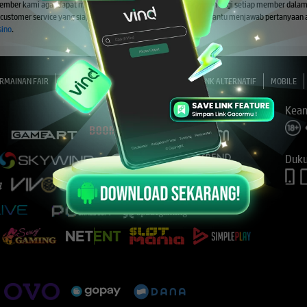
mber kami agar dapat memberikan kenyamanan dan keamanan bagi setiap member dalam m
iki customer service yang siap melayani 24 jam penuh untuk membantu menjawab pertanyaa
sino
.
RMAINAN FAIR
VIDEO TUTORIAL
CARA BERMAIN
LINK ALTERNATIF
MOBILE
Keam
Duku