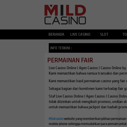
BERANDA
LIVE CASINO
SLOT
TO
INFO TERKINI :
PERMAINAN FAIR
Live Casino Online | Agen Casino | Casino Online b
Kami memastikan bahwa semua transaksi dan perma
Kami memastikan hasil permainan casino yang fair 
Sebagai bagian dari komitmen kami terhadap fair 
Staf
Live Casino Online | Agen Casino | Casino Onli
tidak diizinkan untuk mengikuti promosi, undian a
untuk memastikan bahwa jackpot dan hadiah prom
Mildcasino
website yang memberikan pilihan permainan ca
mobile phone sehingga memudahkan para pemain untuk be