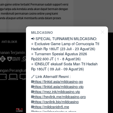
ain game online terbaik! Permainan sudah support versi
gga tanpa ada kendala anda akan dapat bermain dengan
enikmati permainan casino online yang kami
n anda ataupun untuk membantu anda dalam proses
MILDCASINO
📢 SPECIAL TURNAMEN MILDCASINO:
ANTI BLOKIR
⭐️ Exclusive Game Lamp of Cornucopia Ttl
Hadiah Rp 180JT (23 Juli - 23 Agust'26)
anan Terjamin :
⭐️ Turnamen Spesial Agustus 2026
Rp222.600 JT ( 1 - 8 Agust'26)
⭐️ IDNSLOT ekslusif Soda Man Ttl Hadiah
Rp 180JT ( 09 Juli - 09 Agust'26)
ngan Perangkat :
🔗 Link Alternatif Resmi :
🌐
https://linkid.asia/mildcasino-go
🌐
https://linkid.asia/mildcasino-vip
🌐
https://mez.ink/mildcasino.vip
🌐
https://heylink.me/mildcasino-pro
🌐
https://csnlink.bio/mildcasino
🌐
https://mildcsnidn5.me
🌐
https://mildcasinotrue.store