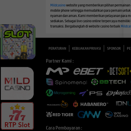
Mildcasino
website yang memberikan pilihan permainan ca
mobile phone sehingga memudahkan para pemain untuk be
nyaman dan aman. Kami memberikan pelayanan para me
sediakan. Sebagai live casino online terpercaya memil
transaksi. Bergabunglah di website casino terbaik
Mildca
PERATURAN
KEBIJAKAN PRIVASI
SPONSOR
PE
Partner Kami :
Cara Pembayaran :