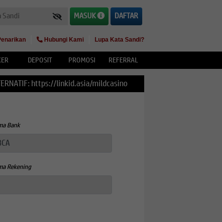
MASUK
DAFTAR
enarikan
Hubungi Kami
Lupa Kata Sandi?
KER
DEPOSIT
PROMOSI
REFERRAL
ATIF: https://linkid.asia/mildcasino-go https://linkid.asia/mild
ma Bank
a Rekening