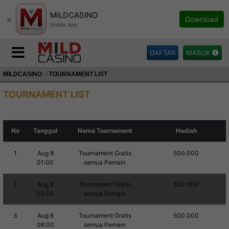
MILDCASINO
×
Download
Mobile App
DAFTAR
MASUK
MILDCASINO
TOURNAMENT LIST
TOURNAMENT LIST
No
Tanggal
Nama Tournament
Hadiah
1
Aug 8
Tournament Gratis
500.000
01:00
semua Pemain
2
Aug 8
Tournament Gratis
500.000
03:00
semua Pemain
3
Aug 8
Tournament Gratis
500.000
06:00
semua Pemain