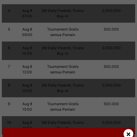
4
Aug 8
2M Daily Freeroll, Tcoins
2.000.000
07:00
Buy-in
5
Aug 8
Tournament Gratis
500.000
09:00
semua Pemain
6
Aug 8
2M Daily Freeroll, Tcoins
2.000.000
10:00
Buy-in
7
Aug 8
Tournament Gratis
500.000
12:00
semua Pemain
8
Aug 8
2M Daily Freeroll, Tcoins
2.000.000
13:00
Buy-in
9
Aug 8
Tournament Gratis
500.000
15:00
semua Pemain
10
Aug 8
5M Daily Freeroll, Tcoins
5.000.000
16:00
Buy-in
×