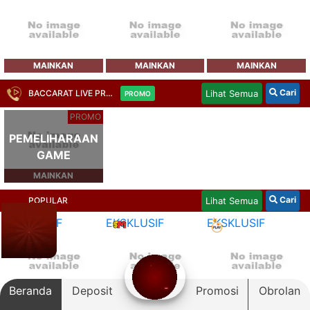
Global
13.290.768
Jackpot
Cari
Lihat Semua
IDNMAX
MAINKAN
MAINKAN
MAINKAN
Cari
Lihat Semua
BACCARAT LIVE PROXY
PROMO
PROMO
PEMELIHARAAN
GAME
MAINKAN
Beranda
Deposit
Promosi
Obrolan
Cari
Lihat Semua
POPULAR