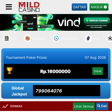
Download
Mobile App
DAFTAR
MASUK
DAFTAR
Slots
Live Casino
IDN E-Lottery
Poker
Tournament Poker Prizes
07 Aug 2026
×
Rp.
272.594
View