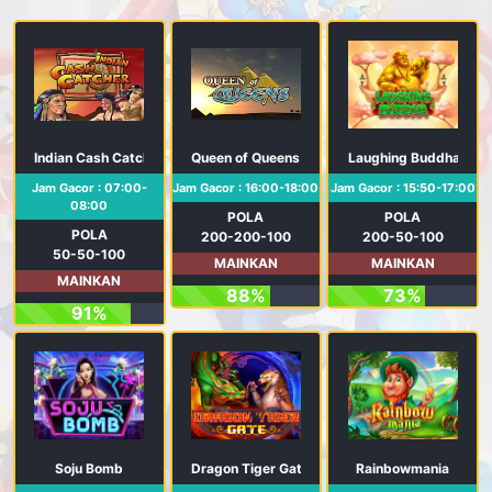
Indian Cash Catcher
Queen of Queens II
Laughing Buddha
Jam Gacor : 07:00-
Jam Gacor : 16:00-18:00
Jam Gacor : 15:50-17:00
08:00
POLA
POLA
POLA
200-200-100
200-50-100
50-50-100
MAINKAN
MAINKAN
MAINKAN
88%
73%
91%
Soju Bomb
Dragon Tiger Gate
Rainbowmania