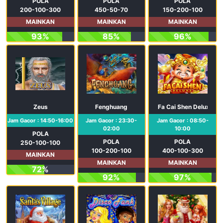
POLA
POLA
POLA
200-100-300
450-50-70
150-200-100
MAINKAN
MAINKAN
MAINKAN
93%
85%
96%
Zeus
Fenghuang
Fa Cai Shen Deluxe
Jam Gacor : 14:50-16:00
Jam Gacor : 23:30-
Jam Gacor : 08:50-
02:00
10:00
POLA
POLA
POLA
250-100-100
100-200-100
400-100-300
MAINKAN
MAINKAN
MAINKAN
72%
92%
97%