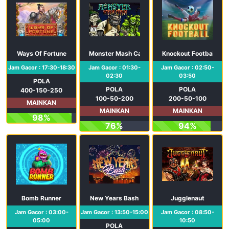
Ways Of Fortune
Monster Mash Cash
Knockout Football
Jam Gacor : 17:30-18:30
Jam Gacor : 01:30-
Jam Gacor : 02:50-
02:30
03:50
POLA
POLA
POLA
400-150-250
100-50-200
200-50-100
MAINKAN
MAINKAN
MAINKAN
98%
76%
94%
Bomb Runner
New Years Bash
Jugglenaut
Jam Gacor : 03:00-
Jam Gacor : 13:50-15:00
Jam Gacor : 08:50-
05:00
10:50
POLA