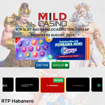
RTP SLOT GACOR MILDCASINO TERLENGKAP
MONDAY 10 AUGUST,2026
DAFTAR
MASUK
PROMO
RTP Habanero