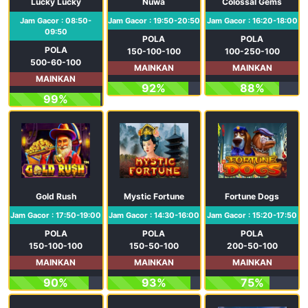
Lucky Lucky
Nuwa
Colossal Gems
Jam Gacor : 08:50-
Jam Gacor : 19:50-20:50
Jam Gacor : 16:20-18:00
09:50
POLA
POLA
POLA
150-100-100
100-250-100
500-60-100
MAINKAN
MAINKAN
MAINKAN
92%
88%
99%
Gold Rush
Mystic Fortune
Fortune Dogs
Jam Gacor : 17:50-19:00
Jam Gacor : 14:30-16:00
Jam Gacor : 15:20-17:50
POLA
POLA
POLA
150-100-100
150-50-100
200-50-100
MAINKAN
MAINKAN
MAINKAN
90%
93%
75%